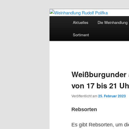
Hauptmenü
Aktuelles
Die Weinhandlung R
Zum Inhalt wechseln
Weinhandlung 
Sortiment
Weißburgunder a
von 17 bis 21 Uh
Veröffentlicht am
25. Februar 2023
Rebsorten
Es gibt Rebsorten, um die 