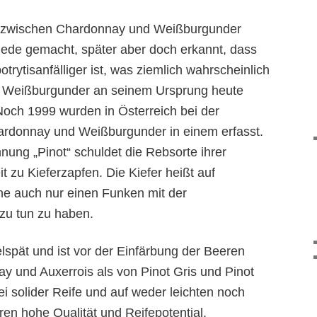
 zwischen Chardonnay und Weißburgunder
iede gemacht, später aber doch erkannt, dass
 botrytisanfälliger ist, was ziemlich wahrscheinlich
ss Weißburgunder an seinem Ursprung heute
Noch 1999 wurden in Österreich bei der
rdonnay und Weißburgunder in einem erfasst.
nung „Pinot“ schuldet die Rebsorte ihrer
it
zu
Kieferzapfen. Die Kiefer heißt auf
ne auch nur einen Funken mit der
zu tun zu haben.
elspät und ist vor der Einfärbung der Beeren
y und Auxerrois als von Pinot Gris und Pinot
ei solider Reife und
auf
weder leichten noch
ren hohe Qualität und Reif
e
potential.