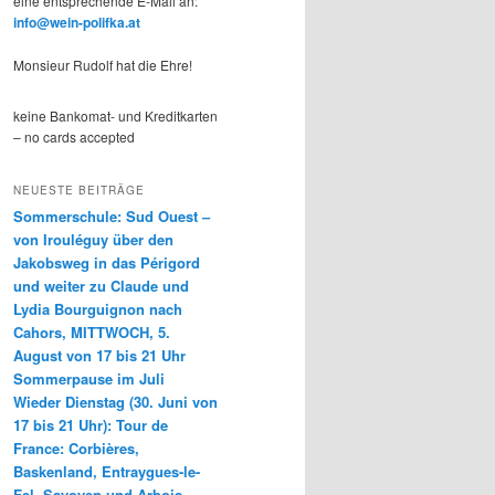
eine entsprechende E-Mail an:
info@wein-polifka.at
Monsieur Rudolf hat die Ehre!
keine Bankomat- und Kreditkarten
– no cards accepted
NEUESTE BEITRÄGE
Sommerschule: Sud Ouest –
von Irouléguy über den
Jakobsweg in das Périgord
und weiter zu Claude und
Lydia Bourguignon nach
Cahors, MITTWOCH, 5.
August von 17 bis 21 Uhr
Sommerpause im Juli
Wieder Dienstag (30. Juni von
17 bis 21 Uhr): Tour de
France: Corbières,
Baskenland, Entraygues-le-
Fel, Savoyen und Arbois-