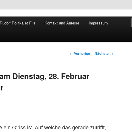
udolf Polifka et Fils
Kontakt und Anreise
Impressum
Rudolf Polifka
Artikelnavigation
←
Vorherige
Nächste
→
m Dienstag, 28. Februar
r
ein G‘riss is‘. Auf welche das gerade zutrifft,