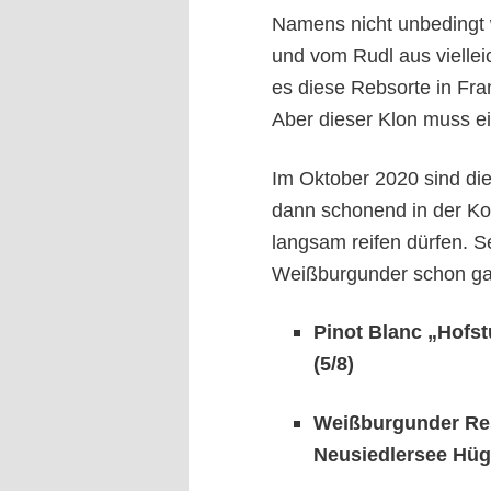
Namens nicht unbedingt w
und vom Rudl aus vielle
es diese Rebsorte in Fran
Aber dieser Klon muss ei
Im Oktober 2020 sind di
dann schonend in der Ko
langsam reifen dürfen. Se
Weißburgunder schon gar
Pinot Blanc „Hofst
(
5
/
8
)
W
eißburgunder Re
Neusiedlersee Hüg