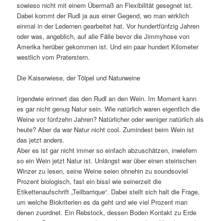
sowieso nicht mit einem Übermaß an Flexibilität gesegnet ist.
Dabei kommt der Rudl ja aus einer Gegend, wo man wirklich
einmal in der Ledernen gearbeitet hat. Vor hundertfünfzig Jahren
oder was, angeblich, auf alle Fälle bevor die Jimmyhose von
Amerika herüber gekommen ist. Und ein paar hundert Kilometer
westlich vom Praterstern.
Die Kaiserwiese, der Tölpel und Naturweine
Irgendwie erinnert das den Rudl an den Wein. Im Moment kann
es gar nicht genug Natur sein. Wie natürlich waren eigentlich die
Weine vor fünfzehn Jahren? Natürlicher oder weniger natürlich als
heute? Aber da war Natur nicht cool. Zumindest beim Wein ist
das jetzt anders.
Aber es ist gar nicht immer so einfach abzuschätzen, inwiefern
so ein Wein jetzt Natur ist. Unlängst war über einen steirischen
Winzer zu lesen, seine Weine seien ohnehin zu soundsoviel
Prozent biologisch, fast ein bissl wie seinerzeit die
Etikettenaufschrift „Teilbarrique“. Dabei stellt sich halt die Frage,
um welche Biokriterien es da geht und wie viel Prozent man
denen zuordnet. Ein Rebstock, dessen Boden Kontakt zu Erde