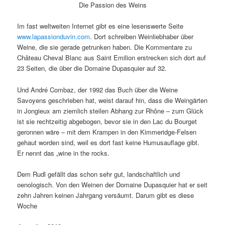
Die Passion des Weins
Im fast weltweiten Internet gibt es eine lesenswerte Seite
www.lapassionduvin.com
. Dort schreiben Weinliebhaber über
Weine, die sie gerade getrunken haben. Die Kommentare zu
Château Cheval Blanc aus Saint Emilion erstrecken sich dort auf
23 Seiten, die über die Domaine Dupasquier auf 32.
Und André Combaz, der 1992 das Buch über die Weine
Savoyens geschrieben hat, weist darauf hin, dass die Weingärten
in Jongieux am ziemlich steilen Abhang zur Rhône – zum Glück
ist sie rechtzeitig abgebogen, bevor sie in den Lac du Bourget
geronnen wäre – mit dem Krampen in den Kimmeridge-Felsen
gehaut worden sind, weil es dort fast keine Humusauflage gibt.
Er nennt das „wine in the rocks.
Dem Rudl gefällt das schon sehr gut, landschaftlich und
oenologisch. Von den Weinen der Domaine Dupasquier hat er seit
zehn Jahren keinen Jahrgang versäumt. Darum gibt es diese
Woche