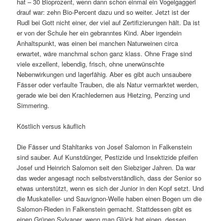
hat – 30 Bioprozent, wenn dann schon einmal ein Vogelgaggerl
drauf war: zehn Bio-Percent dazu und so weiter. Jetzt ist der
Rudl bei Gott nicht einer, der viel auf Zertifizierungen hält. Da ist
er von der Schule her ein gebranntes Kind. Aber irgendein
Anhaltspunkt, was einen bei manchen Naturweinen circa
erwartet, wäre manchmal schon ganz klass. Ohne Frage sind
viele exzellent, lebendig, frisch, ohne unerwünschte
Nebenwirkungen und lagerfähig. Aber es gibt auch unsaubere
Fässer oder verfaulte Trauben, die als Natur vermarktet werden,
gerade wie bei den Krachledernen aus Hietzing, Penzing und
Simmering.
Köstlich versus käuflich
Die Fässer und Stahltanks von Josef Salomon in Falkenstein
sind sauber. Auf Kunstdünger, Pestizide und Insektizide pfeifen
Josef und Heinrich Salomon seit den Siebziger Jahren. Da war
das weder angesagt noch selbstverständlich, dass der Senior so
etwas unterstützt, wenn es sich der Junior in den Kopf setzt. Und
die Muskateller- und Sauvignon-Welle haben einen Bogen um die
Salomon-Rieden in Falkenstein gemacht. Stattdessen gibt es
einen Grünen Sylvaner, wenn man Glück hat einen, dessen