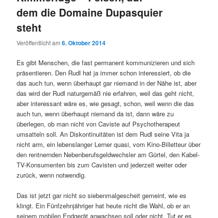
dem die Domaine Dupasquier
steht
Veröffentlicht am
6. Oktober 2014
Es gibt Menschen, die fast permanent kommunizieren und sich
präsentieren. Den Rudl hat ja immer schon interessiert, ob die
das auch tun, wenn überhaupt gar niemand in der Nähe ist, aber
das wird der Rudl naturgemäß nie erfahren, weil das geht nicht,
aber interessant wäre es, wie gesagt, schon, weil wenn die das
auch tun, wenn überhaupt niemand da ist, dann wäre zu
überlegen, ob man nicht von Caviste auf Psychotherapeut
umsatteln soll. An Diskontinuitäten ist dem Rudl seine Vita ja
nicht arm, ein lebenslanger Lerner quasi, vom Kino-Billetteur über
den rentnernden Nebenberufsgeldwechsler am Gürtel, den Kabel-
TV-Konsumenten bis zum Cavisten und jederzeit weiter oder
zurück, wenn notwendig.
Das ist jetzt gar nicht so siebenmalgescheit gemeint, wie es
klingt. Ein Fünfzehnjähriger hat heute nicht die Wahl, ob er an
seinem mobilen Endgerät anwachsen soll oder nicht. Tut er es