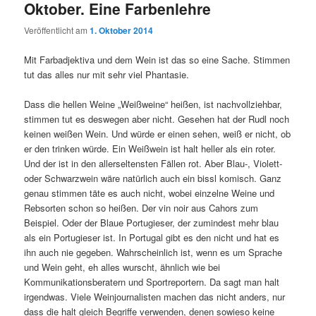
Oktober. Eine Farbenlehre
Veröffentlicht am
1. Oktober 2014
Mit Farbadjektiva und dem Wein ist das so eine Sache. Stimmen
tut das alles nur mit sehr viel Phantasie.
Dass die hellen Weine „Weißweine“ heißen, ist nachvollziehbar,
stimmen tut es deswegen aber nicht. Gesehen hat der Rudl noch
keinen weißen Wein. Und würde er einen sehen, weiß er nicht, ob
er den trinken würde. Ein Weißwein ist halt heller als ein roter.
Und der ist in den allerseltensten Fällen rot. Aber Blau-, Violett-
oder Schwarzwein wäre natürlich auch ein bissl komisch. Ganz
genau stimmen täte es auch nicht, wobei einzelne Weine und
Rebsorten schon so heißen. Der vin noir aus Cahors zum
Beispiel. Oder der Blaue Portugieser, der zumindest mehr blau
als ein Portugieser ist. In Portugal gibt es den nicht und hat es
ihn auch nie gegeben. Wahrscheinlich ist, wenn es um Sprache
und Wein geht, eh alles wurscht, ähnlich wie bei
Kommunikationsberatern und Sportreportern. Da sagt man halt
irgendwas. Viele Weinjournalisten machen das nicht anders, nur
dass die halt gleich Begriffe verwenden, denen sowieso keine