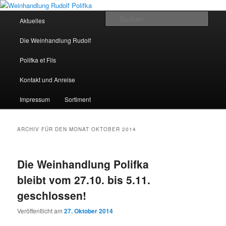
Hauptmenü
Such
Aktuelles
Zum Inhalt wechseln
Zum sekundären Inhalt wechseln
Weinhandlung Rudolf Polifka
Die Weinhandlung Rudolf
Polifka et Fils
Kontakt und Anreise
Impressum
Sortiment
ARCHIV FÜR DEN MONAT
OKTOBER 2014
Die Weinhandlung Polifka
bleibt vom 27.10. bis 5.11.
geschlossen!
Veröffentlicht am
27. Oktober 2014