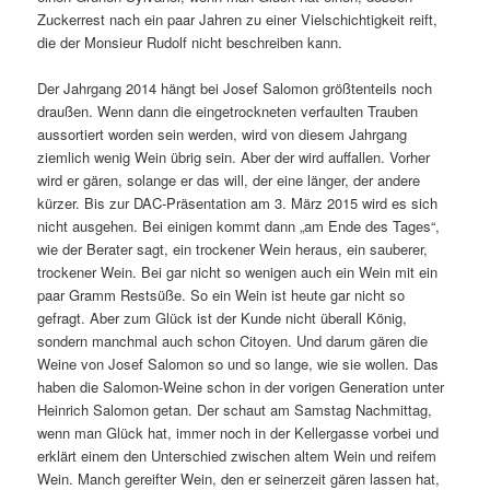
Zuckerrest nach ein paar Jahren zu einer Vielschichtigkeit reift,
die der Monsieur Rudolf nicht beschreiben kann.
Der Jahrgang 2014 hängt bei Josef Salomon größtenteils noch
draußen. Wenn dann die eingetrockneten verfaulten Trauben
aussortiert worden sein werden, wird von diesem Jahrgang
ziemlich wenig Wein übrig sein. Aber der wird auffallen. Vorher
wird er gären, solange er das will, der eine länger, der andere
kürzer. Bis zur DAC-Präsentation am 3. März 2015 wird es sich
nicht ausgehen. Bei einigen kommt dann „am Ende des Tages“,
wie der Berater sagt, ein trockener Wein heraus, ein sauberer,
trockener Wein. Bei gar nicht so wenigen auch ein Wein mit ein
paar Gramm Restsüße. So ein Wein ist heute gar nicht so
gefragt. Aber zum Glück ist der Kunde nicht überall König,
sondern manchmal auch schon Citoyen. Und darum gären die
Weine von Josef Salomon so und so lange, wie sie wollen. Das
haben die Salomon-Weine schon in der vorigen Generation unter
Heinrich Salomon getan. Der schaut am Samstag Nachmittag,
wenn man Glück hat, immer noch in der Kellergasse vorbei und
erklärt einem den Unterschied zwischen altem Wein und reifem
Wein. Manch gereifter Wein, den er seinerzeit gären lassen hat,