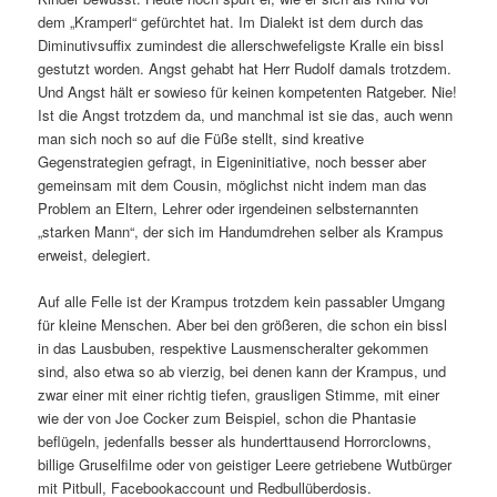
dem „Kramperl“ gefürchtet hat. Im Dialekt ist dem durch das
Diminutivsuffix zumindest die allerschwefeligste Kralle ein bissl
gestutzt worden. Angst gehabt hat Herr Rudolf damals trotzdem.
Und Angst hält er sowieso für keinen kompetenten Ratgeber. Nie!
Ist die Angst trotzdem da, und manchmal ist sie das, auch wenn
man sich noch so auf die Füße stellt, sind kreative
Gegenstrategien gefragt, in Eigeninitiative, noch besser aber
gemeinsam mit dem Cousin, möglichst nicht indem man das
Problem an Eltern, Lehrer oder irgendeinen selbsternannten
„starken Mann“, der sich im Handumdrehen selber als Krampus
erweist, delegiert.
Auf alle Felle ist der Krampus trotzdem kein passabler Umgang
für kleine Menschen. Aber bei den größeren, die schon ein bissl
in das Lausbuben, respektive Lausmenscheralter gekommen
sind, also etwa so ab vierzig, bei denen kann der Krampus, und
zwar einer mit einer richtig tiefen, grausligen Stimme, mit einer
wie der von Joe Cocker zum Beispiel, schon die Phantasie
beflügeln, jedenfalls besser als hunderttausend Horrorclowns,
billige Gruselfilme oder von geistiger Leere getriebene Wutbürger
mit Pitbull, Facebookaccount und Redbullüberdosis.