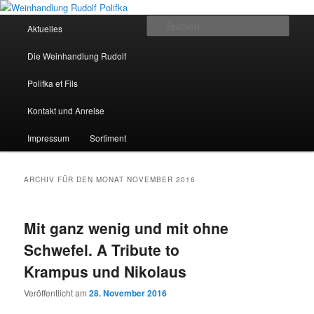
Hauptmenü
Such
Aktuelles
Zum Inhalt wechseln
Zum sekundären Inhalt wechseln
Weinhandlung Rudolf Polifka
Die Weinhandlung Rudolf
Polifka et Fils
Kontakt und Anreise
Impressum
Sortiment
ARCHIV FÜR DEN MONAT
NOVEMBER 2016
Mit ganz wenig und mit ohne
Schwefel. A Tribute to
Krampus und Nikolaus
Veröffentlicht am
28. November 2016