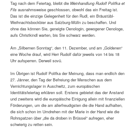
Tag nach dem Feiertag, bleibt die
Weinhandlung Rudolf Polifka et
Fils
ausnahmsweise geschlossen, obwohl das ein Freitag ist.
Das ist die einzige Gelegenheit für den Rudl, ein Bräustübl-
Weihnachtsbockbier aus Salzburg-Mülln zu beschaffen. Und
ohne das können Sie, geneigte Oenologin, gewogener Oenologe,
aufs Christkindl warten, bis Sie schwarz werden.
Am „Silbernen Sonntag“, den 11. Dezember, und am „Goldenen“
eine Woche drauf, wird Herr Rudolf dafür jeweils von 14 bis 18
Uhr aufsperren. Derweil sovü.
Im Übrigen ist Rudolf Polifka der Meinung, dass man endlich den
27. Jänner, den Tag der Befreiung der Menschen aus dem
Vernichtungslager in Auschwitz, zum europäischen
Identitätsfeiertag erklären soll. Erstens gebietet das der Anstand
und zweitens wird die europäische Einigung allein mit finanziellen
Förderungen, um die am allerfreudigsten die die Hand aufhalten,
die sich schon im Umdrehen mit der Marie in der Hand wie die
Rohrspatzen über „die da droben in Brüssel“ aufregen, eher
schwierig zu retten sein.