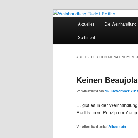
Hauptmenü
Aktuelles
Die Weinhandlung R
Zum Inhalt wechseln
Zum sekundären Inhalt wec
Weinhandlung 
Sortiment
ARCHIV FÜR DEN MONAT
NOVEMBE
Keinen Beaujola
Veröffentlicht am
16. November 201
… gibt es in der Weinhandlung 
Rudl ist dem Prinzip der Ausge
Veröffentlicht unter
Allgemein