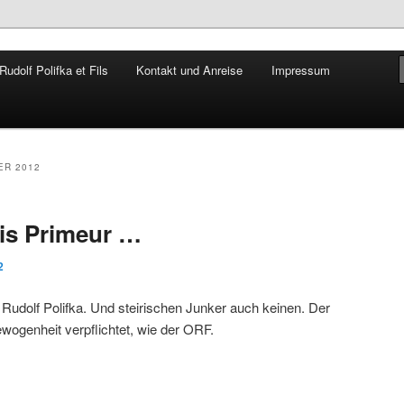
udolf Polifka et Fils
Kontakt und Anreise
Impressum
hseln
Rudolf Polifka
R 2012
is Primeur …
2
Rudolf Polifka. Und steirischen Junker auch keinen. Der
wogenheit verpflichtet, wie der ORF.