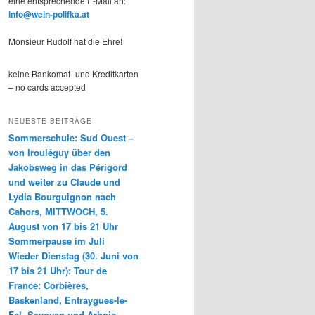
eine entsprechende E-Mail an:
info@wein-polifka.at
Monsieur Rudolf hat die Ehre!
keine Bankomat- und Kreditkarten
– no cards accepted
NEUESTE BEITRÄGE
Sommerschule: Sud Ouest –
von Irouléguy über den
Jakobsweg in das Périgord
und weiter zu Claude und
Lydia Bourguignon nach
Cahors, MITTWOCH, 5.
August von 17 bis 21 Uhr
Sommerpause im Juli
Wieder Dienstag (30. Juni von
17 bis 21 Uhr): Tour de
France: Corbières,
Baskenland, Entraygues-le-
Fel, Savoyen und Arbois-