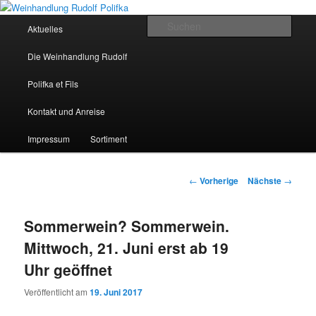
Hauptmenü
Such
Aktuelles
Zum Inhalt wechseln
Weinhandlung Rudolf Polifka
Die Weinhandlung Rudolf
Polifka et Fils
Kontakt und Anreise
Impressum
Sortiment
Artikelnavigation
←
Vorherige
Nächste
→
Sommerwein? Sommerwein.
Mittwoch, 21. Juni erst ab 19
Uhr geöffnet
Veröffentlicht am
19. Juni 2017