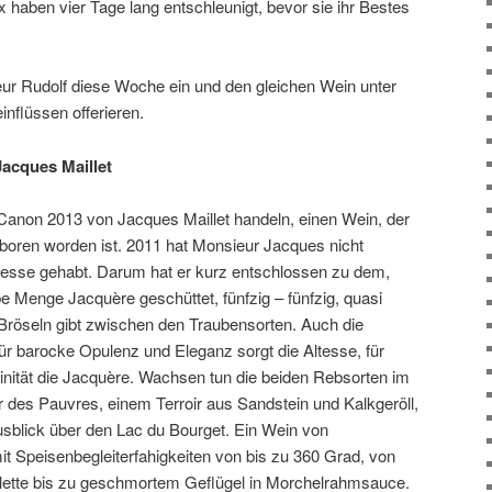
haben vier Tage lang entschleunigt, bevor sie ihr Bestes
ur Rudolf diese Woche ein und den gleichen Wein unter
inflüssen offerieren.
Jacques Maillet
 Canon 2013 von Jacques Maillet handeln, einen Wein, der
oren worden ist. 2011 hat Monsieur Jacques nicht
ltesse gehabt. Darum hat er kurz entschlossen zu dem,
e Menge Jacquère geschüttet, fünfzig – fünfzig, quasi
 Bröseln gibt zwischen den Traubensorten. Auch die
ür barocke Opulenz und Eleganz sorgt die Altesse, für
llinität die Jacquère. Wachsen tun die beiden Rebsorten im
r des Pauvres, einem Terroir aus Sandstein und Kalkgeröll,
usblick über den Lac du Bourget. Ein Wein von
t Speisenbegleiterfahigkeiten von bis zu 360 Grad, von
ette bis zu geschmortem Geflügel in Morchelrahmsauce.