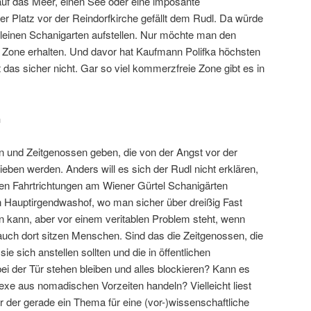
uf das Meer, einen See oder eine imposante
r Platz vor der Reindorfkirche gefällt dem Rudl. Da würde
kleinen Schanigarten aufstellen. Nur möchte man den
 Zone erhalten. Und davor hat Kaufmann Polifka höchsten
 das sicher nicht. Gar so viel kommerzfreie Zone gibt es in
n
n und Zeitgenossen geben, die von der Angst vor der
ieben werden. Anders will es sich der Rudl nicht erklären,
en Fahrtrichtungen am Wiener Gürtel Schanigärten
Hauptirgendwashof, wo man sicher über dreißig Fast
n kann, aber vor einem veritablen Problem steht, wenn
ch dort sitzen Menschen. Sind das die Zeitgenossen, die
ie sich anstellen sollten und die in öffentlichen
ei der Tür stehen bleiben und alles blockieren? Kann es
exe aus nomadischen Vorzeiten handeln? Vielleicht liest
er der gerade ein Thema für eine (vor-)wissenschaftliche