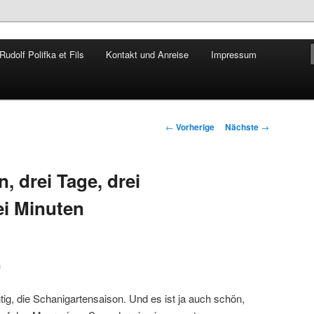
udolf Polifka et Fils
Kontakt und Anreise
Impressum
Rudolf Polifka
Artikelnavigation
←
Vorherige
Nächste
→
, drei Tage, drei
i Minuten
n
htig, die Schanigartensaison. Und es ist ja auch schön,