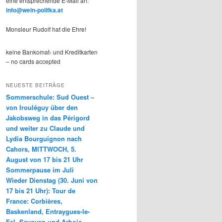
eine entsprechende E-Mail an:
info@wein-polifka.at
Monsieur Rudolf hat die Ehre!
keine Bankomat- und Kreditkarten
– no cards accepted
NEUESTE BEITRÄGE
Sommerschule: Sud Ouest –
von Irouléguy über den
Jakobsweg in das Périgord
und weiter zu Claude und
Lydia Bourguignon nach
Cahors, MITTWOCH, 5.
August von 17 bis 21 Uhr
Sommerpause im Juli
Wieder Dienstag (30. Juni von
17 bis 21 Uhr): Tour de
France: Corbières,
Baskenland, Entraygues-le-
Fel, Savoyen und Arbois-