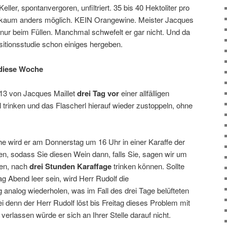
ler, spontanvergoren, unfiltriert. 35 bis 40 Hektoliter pro
n kaum anders möglich. KEIN Orangewine. Meister Jacques
nur beim Füllen. Manchmal schwefelt er gar nicht. Und da
sitionsstudie schon einiges hergeben.
 diese Woche
013 von Jacques Maillet
drei Tag vor
einer allfälligen
 trinken und das Flascherl hierauf wieder zustoppeln, ohne
he wird er am Donnerstag um 16 Uhr in einer Karaffe der
ren, sodass Sie diesen Wein dann, falls Sie, sagen wir um
uen, nach
drei Stunden Karaffage
trinken können. Sollte
g Abend leer sein, wird Herr Rudolf die
analog wiederholen, was im Fall des drei Tage belüfteten
ei denn der Herr Rudolf löst bis Freitag dieses Problem mit
verlassen würde er sich an Ihrer Stelle darauf nicht.