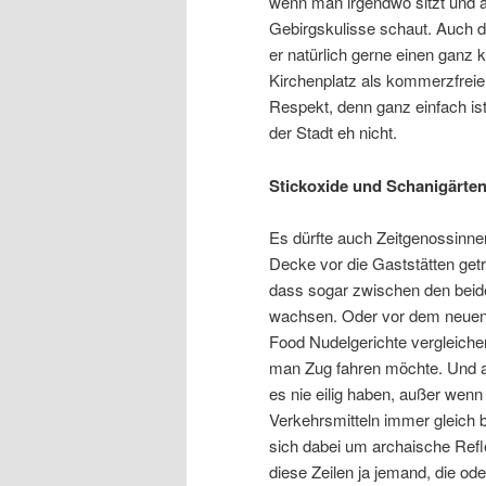
wenn man irgendwo sitzt und a
Gebirgskulisse schaut. Auch de
er natürlich gerne einen ganz 
Kirchenplatz als kommerzfreie
Respekt, denn ganz einfach ist
der Stadt eh nicht.
Stickoxide und Schanigärte
Es dürfte auch Zeitgenossinne
Decke vor die Gaststätten getr
dass sogar zwischen den beid
wachsen. Oder vor dem neuen 
Food Nudelgerichte vergleiche
man Zug fahren möchte. Und au
es nie eilig haben, außer wenn s
Verkehrsmitteln immer gleich b
sich dabei um archaische Refl
diese Zeilen ja jemand, die od