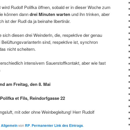
3 wird Rudolf Polifka öffnen, sobald er in dieser Woche zum
 Sie können dann
drei Minuten warten
und ihn trinken, aber
 ist der Rudl da ja beinahe libertinär.
sich diesen drei Weinderln, die, respektive der genau
Belüftungsvarianterln sind, respektive ist, synchron
as nicht scheitern.
erschiedlich intensivem Sauerstoffkontakt, aber wie fast
s
nd am Freitag, den 8. Mai
olifka et Fils, Reindorfgasse 22
ingsluft, mit oder ohne Weinbegleitung! Herr Rudolf
n
Allgemein
von
RP
.
Permanenter Link des Eintrags
.