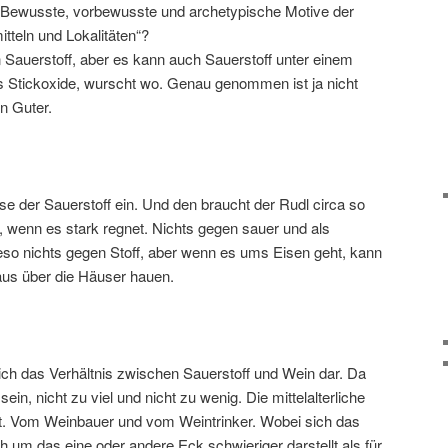
 „Bewusste, vorbewusste und archetypische Motive der
tteln und Lokalitäten“?
en Sauerstoff, aber es kann auch Sauerstoff unter einem
ls Stickoxide, wurscht wo. Genau genommen ist ja nicht
n Guter.
e der Sauerstoff ein. Und den braucht der Rudl circa so
, wenn es stark regnet. Nichts gegen sauer und als
ieso nichts gegen Stoff, aber wenn es ums Eisen geht, kann
aus über die Häuser hauen.
 sich das Verhältnis zwischen Sauerstoff und Wein dar. Da
sein, nicht zu viel und nicht zu wenig. Die mittelalterliche
gt. Vom Weinbauer und vom Weintrinker. Wobei sich das
 um das eine oder andere Eck schwieriger darstellt als für