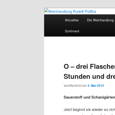
Hauptmenü
Aktuelles
Die Weinhandlung R
Zum Inhalt wechseln
Weinhandlung 
Sortiment
O – drei Flaschen
Stunden und dre
Veröffentlicht am
4. Mai 2015
Sauerstoff und Schanigärte
Jetzt beginnt sie wieder so ric