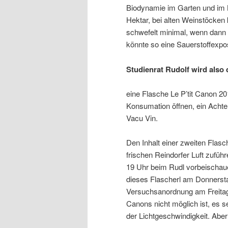
Biodynamie im Garten und im Kel
Hektar, bei alten Weinstöcke
schwefelt minimal, wenn dann 
könnte so eine Sauerstoffexpo
Studienrat Rudolf wird also
eine Flasche Le P’tit Canon 2
Konsumation öffnen, ein Achtel
Vacu Vin.
Den Inhalt einer zweiten Flasc
frischen Reindorfer Luft zufüh
19 Uhr beim Rudl vorbeischa
dieses Flascherl am Donnersta
Versuchsanordnung am Freitag 
Canons nicht möglich ist, es s
der Lichtgeschwindigkeit. Aber 