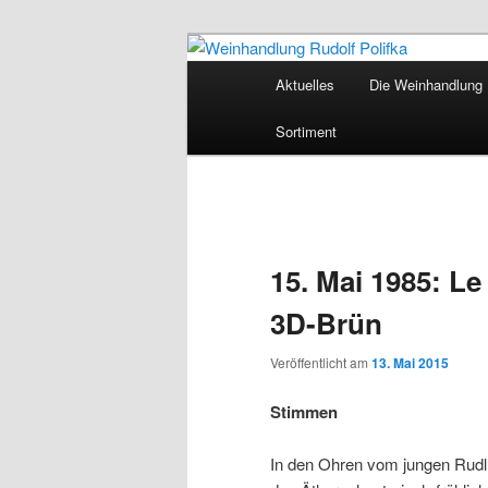
Hauptmenü
Aktuelles
Die Weinhandlung R
Zum Inhalt wechseln
Weinhandlung 
Sortiment
15. Mai 1985: Le
3D-Brün
Veröffentlicht am
13. Mai 2015
Stimmen
In den Ohren vom jungen Rudl