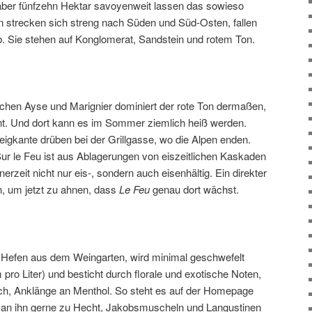
, aber fünfzehn Hektar savoyenweit lassen das sowieso
n strecken sich streng nach Süden und Süd-Osten, fallen
b. Sie stehen auf Konglomerat, Sandstein und rotem Ton.
ischen Ayse und Marignier dominiert der rote Ton dermaßen,
nt. Und dort kann es im Sommer ziemlich heiß werden.
eigkante drüben bei der Grillgasse, wo die Alpen enden.
 Sur le Feu ist aus Ablagerungen von eiszeitlichen Kaskaden
erzeit nicht nur eis-, sondern auch eisenhältig. Ein direkter
n, um jetzt zu ahnen, dass
Le Feu
genau dort wächst.
 Hefen aus dem Weingarten, wird minimal geschwefelt
 pro Liter) und besticht durch florale und exotische Noten,
sich, Anklänge an Menthol. So steht es auf der Homepage
an ihn gerne zu Hecht, Jakobsmuscheln und Langustinen