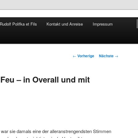
udolf Polifka et Fils
Kontakt und Anreise
Impressum
Rudolf Polifka
Artikelnavigation
←
Vorherige
Nächste
→
 Feu – in Overall und mit
 war sie damals eine der alleranstrengendsten Stimmen