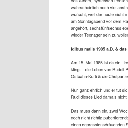
des Äthers, hysterisch-fröhlic
wahrscheinlich noch viel ans
wurscht, weil der heute nicht 
am Sonntagabend vor dem Radi
angehört, sechsfünfsechssiebe
wieder Teenager sein zu wolle
Idibus maiis 1985 a.D. & d
Am 15. Mai 1985 ist da ein Lie
klingt – die Leben von Rudolf 
Ostbahn-Kurti & die Chefpartie
Nur, ganz ehrlich und er tut s
Rudl dieses Lied damals nicht 
Das muss dann ein, zwei Woc
noch nicht richtig pubertieren
einen depressionsdräuenden S