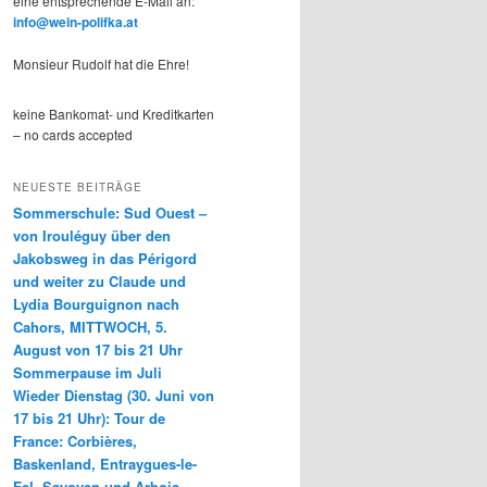
eine entsprechende E-Mail an:
info@wein-polifka.at
Monsieur Rudolf hat die Ehre!
keine Bankomat- und Kreditkarten
– no cards accepted
NEUESTE BEITRÄGE
Sommerschule: Sud Ouest –
von Irouléguy über den
Jakobsweg in das Périgord
und weiter zu Claude und
Lydia Bourguignon nach
Cahors, MITTWOCH, 5.
August von 17 bis 21 Uhr
Sommerpause im Juli
Wieder Dienstag (30. Juni von
17 bis 21 Uhr): Tour de
France: Corbières,
Baskenland, Entraygues-le-
Fel, Savoyen und Arbois-