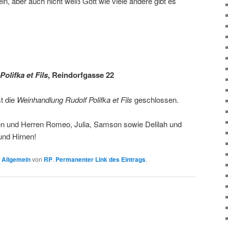
in, aber auch nicht weiß Gott wie viele andere gibt es
olifka et Fils
, Reindorfgasse 22
t die
Weinhandlung Rudolf Polifka et Fils
geschlossen.
en und Herren Romeo, Julia, Samson sowie Delilah und
und Hirnen!
n
Allgemein
von
RP
.
Permanenter Link des Eintrags
.