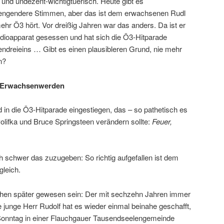
h und undezent-wichtigtuerisch. Heute gibt es
trengendere Stimmen, aber das ist dem erwachsenen Rudl
mehr Ö3 hört. Vor dreißig Jahren war das anders. Da ist er
oapparat gesessen und hat sich die Ö3-Hitparade
ndreieins … Gibt es einen plausibleren Grund, nie mehr
n?
as Erwachsenwerden
d in die Ö3-Hitparade eingestiegen, das – so pathetisch es
Polifka und Bruce Springsteen verändern sollte:
Feuer,
ich schwer das zuzugeben: So richtig aufgefallen ist dem
gleich.
hen später gewesen sein: Der mit sechzehn Jahren immer
de junge Herr Rudolf hat es wieder einmal beinahe geschafft,
onntag in einer Flauchgauer Tausendseelengemeinde