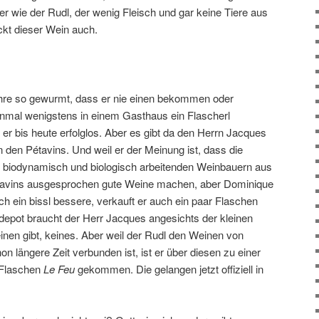
iner wie der Rudl, der wenig Fleisch und gar keine Tiere aus
kt dieser Wein auch.
ahre so gewurmt, dass er nie einen bekommen oder
einmal wenigstens in einem Gasthaus ein Flascherl
 er bis heute erfolglos. Aber es gibt da den Herrn Jacques
n den Pétavins. Und weil er der Meinung ist, dass die
n biodynamisch und biologisch arbeitenden Weinbauern aus
Pétavins ausgesprochen gute Weine machen, aber Dominique
och ein bissl bessere, verkauft er auch ein paar Flaschen
epot braucht der Herr Jacques angesichts der kleinen
nen gibt, keines. Aber weil der Rudl den Weinen von
on längere Zeit verbunden ist, ist er über diesen zu einer
 Flaschen
Le Feu
gekommen. Die gelangen jetzt offiziell in