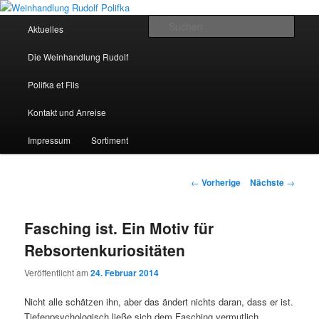
Hauptmenü
Such
Aktuelles
Zum Inhalt wechseln
Weinhandlung Rudolf Polifka
Die Weinhandlung Rudolf
Polifka et Fils
Kontakt und Anreise
Impressum
Sortiment
Artikelnavigation
←
Vorherige
Nächste
→
Fasching ist. Ein Motiv für
Rebsortenkuriositäten
Veröffentlicht am
24. Februar 2014
Nicht alle schätzen ihn, aber das ändert nichts daran, dass er ist.
Tiefenpsychologisch ließe sich dem Fasching vermutlich