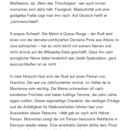
Weißweine, als „Wein des Thronfolgers“, wer auch immer
momentan sich dafür hält. Feurigkeit, Maskulinität und eine
goldgelbe Farbe sagt man ihm nach. Auf Deutsch heißt er
„Lämmerschweif“.
A propos Schweif: Der Melon à Queue Rouge – der Rudl wird
einen von der demeter-zertifizierten Domaine Pinte aus Arbois im
Jura aufmachen – hat es nicht leicht mit seinem Namen und
nicht einmal auf die Wikipedia-Seite geschafft. Dass ihm sein
anzüglicher Name dabei hinderlich war, bleibt Spekulation, ganz
auszuschließen ist es nicht.
In roter Hinsicht freut sich der Rudl auf einen Persan von
Giachino. Der war vor Jahrhunderten einmal im Vallée de la
Maurienne sehr wichtig. Die Weine schmecken oft nach
kandierten Früchten und haben kräftige Tannine, die zehn Jahre
lagern sollten. Dieser eigenwillige Charakter, die niedrigen Erträge
und die Anfälligkeit für Rebkrankheiten führten fast zum
Aussterben dieser Rebsorte. 1988 gab es noch acht Hektar
Persan. Momentan steigt die mit Persan bestockte Rebfläche in
Savoyen wieder etwas. Eine ernsthafte Gefahr dürfte dem Pinot