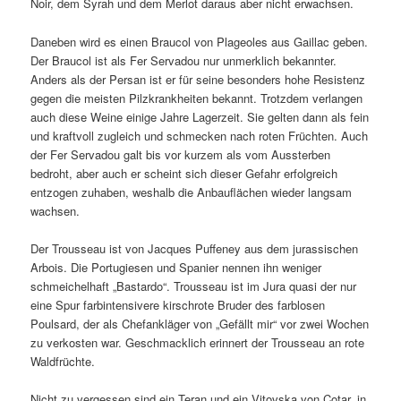
Noir, dem Syrah und dem Merlot daraus aber nicht erwachsen.
Daneben wird es einen Braucol von Plageoles aus Gaillac geben.
Der Braucol ist als Fer Servadou nur unmerklich bekannter.
Anders als der Persan ist er für seine besonders hohe Resistenz
gegen die meisten Pilzkrankheiten bekannt. Trotzdem verlangen
auch diese Weine einige Jahre Lagerzeit. Sie gelten dann als fein
und kraftvoll zugleich und schmecken nach roten Früchten. Auch
der Fer Servadou galt bis vor kurzem als vom Aussterben
bedroht, aber auch er scheint sich dieser Gefahr erfolgreich
entzogen zuhaben, weshalb die Anbauflächen wieder langsam
wachsen.
Der Trousseau ist von Jacques Puffeney aus dem jurassischen
Arbois. Die Portugiesen und Spanier nennen ihn weniger
schmeichelhaft „Bastardo“. Trousseau ist im Jura quasi der nur
eine Spur farbintensivere kirschrote Bruder des farblosen
Poulsard, der als Chefankläger von „Gefällt mir“ vor zwei Wochen
zu verkosten war. Geschmacklich erinnert der Trousseau an rote
Waldfrüchte.
Nicht zu vergessen sind ein Teran und ein Vitovska von Cotar, in