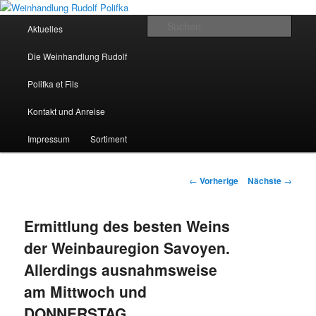
Hauptmenü
Such
Aktuelles
Zum Inhalt wechseln
Weinhandlung Rudolf Polifka
Die Weinhandlung Rudolf
Polifka et Fils
Kontakt und Anreise
Impressum
Sortiment
Artikelnavigation
←
Vorherige
Nächste
→
Ermittlung des besten Weins
der Weinbauregion Savoyen.
Allerdings ausnahmsweise
am Mittwoch und
DONNERSTAG