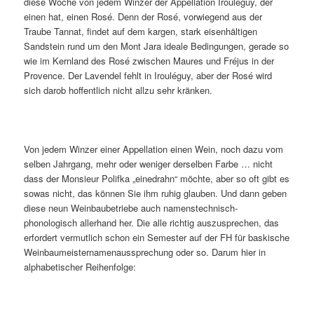
diese Woche von jedem Winzer der Appellation Irouléguy, der
einen hat, einen Rosé. Denn der Rosé, vorwiegend aus der
Traube Tannat, findet auf dem kargen, stark eisenhältigen
Sandstein rund um den Mont Jara ideale Bedingungen, gerade so
wie im Kernland des Rosé zwischen Maures und Fréjus in der
Provence. Der Lavendel fehlt in Irouléguy, aber der Rosé wird
sich darob hoffentlich nicht allzu sehr kränken.
Von jedem Winzer einer Appellation einen Wein, noch dazu vom
selben Jahrgang, mehr oder weniger derselben Farbe … nicht
dass der Monsieur Polifka „einedrahn“ möchte, aber so oft gibt es
sowas nicht, das können Sie ihm ruhig glauben. Und dann geben
diese neun Weinbaubetriebe auch namenstechnisch-
phonologisch allerhand her. Die alle richtig auszusprechen, das
erfordert vermutlich schon ein Semester auf der FH für baskische
Weinbaumeisternamenaussprechung oder so. Darum hier in
alphabetischer Reihenfolge: