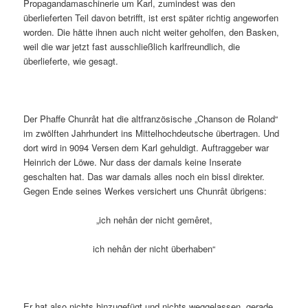
Propagandamaschinerie um Karl, zumindest was den
überlieferten Teil davon betrifft, ist erst später richtig angeworfen
worden. Die hätte ihnen auch nicht weiter geholfen, den Basken,
weil die war jetzt fast ausschließlich karlfreundlich, die
überlieferte, wie gesagt.
Der Phaffe Chunrât hat die altfranzösische „Chanson de Roland“
im zwölften Jahrhundert ins Mittelhochdeutsche übertragen. Und
dort wird in 9094 Versen dem Karl gehuldigt. Auftraggeber war
Heinrich der Löwe. Nur dass der damals keine Inserate
geschalten hat. Das war damals alles noch ein bissl direkter.
Gegen Ende seines Werkes versichert uns Chunrât übrigens:
„ich nehân der nicht gemêret,
ich nehân der nicht überhaben“
Er hat also nichts hinzugefügt und nichts weggelassen, gerade