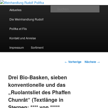
Hauptmenü
Such
Aktuelles
Zum Inhalt wechseln
Weinhandlung Rudolf Polifka
Die Weinhandlung Rudolf
Polifka et Fils
Kontakt und Anreise
Impressum
Sortiment
Artikelnavigation
←
Vorherige
Nächste
→
Drei Bio-Basken, sieben
konventionelle und das
„Ruolantsliet des Phaffen
Chunrât“ (Textlänge in
Sternen: **** von *****