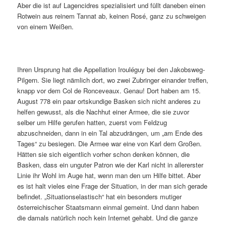
Aber die ist auf Lagencidres spezialisiert und füllt daneben einen
Rotwein aus reinem Tannat ab, keinen Rosé, ganz zu schweigen
von einem Weißen.
Ihren Ursprung hat die Appellation Irouléguy bei den Jakobsweg-
Pilgern. Sie liegt nämlich dort, wo zwei Zubringer einander treffen,
knapp vor dem Col de Ronceveaux. Genau! Dort haben am 15.
August 778 ein paar ortskundige Basken sich nicht anderes zu
helfen gewusst, als die Nachhut einer Armee, die sie zuvor
selber um Hilfe gerufen hatten, zuerst vom Feldzug
abzuschneiden, dann in ein Tal abzudrängen, um „am Ende des
Tages“ zu besiegen. Die Armee war eine von Karl dem Großen.
Hätten sie sich eigentlich vorher schon denken können, die
Basken, dass ein unguter Patron wie der Karl nicht in allererster
Linie ihr Wohl im Auge hat, wenn man den um Hilfe bittet. Aber
es ist halt vieles eine Frage der Situation, in der man sich gerade
befindet. „Situationselastisch“ hat ein besonders mutiger
österreichischer Staatsmann einmal gemeint. Und dann haben
die damals natürlich noch kein Internet gehabt. Und die ganze