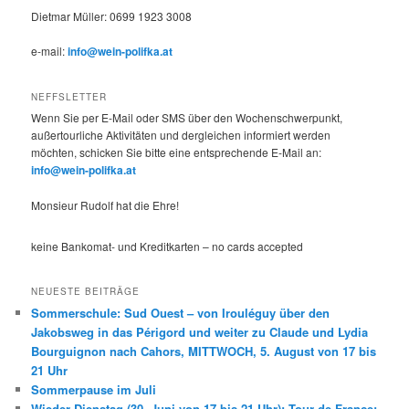
Dietmar Müller: 0699 1923 3008
e-mail:
info@wein-polifka.at
NEFFSLETTER
Wenn Sie per E-Mail oder SMS über den Wochenschwerpunkt,
außertourliche Aktivitäten und dergleichen informiert werden
möchten, schicken Sie bitte eine entsprechende E-Mail an:
info@wein-polifka.at
Monsieur Rudolf hat die Ehre!
keine Bankomat- und Kreditkarten – no cards accepted
NEUESTE BEITRÄGE
Sommerschule: Sud Ouest – von Irouléguy über den
Jakobsweg in das Périgord und weiter zu Claude und Lydia
Bourguignon nach Cahors, MITTWOCH, 5. August von 17 bis
21 Uhr
Sommerpause im Juli
Wieder Dienstag (30. Juni von 17 bis 21 Uhr): Tour de France: