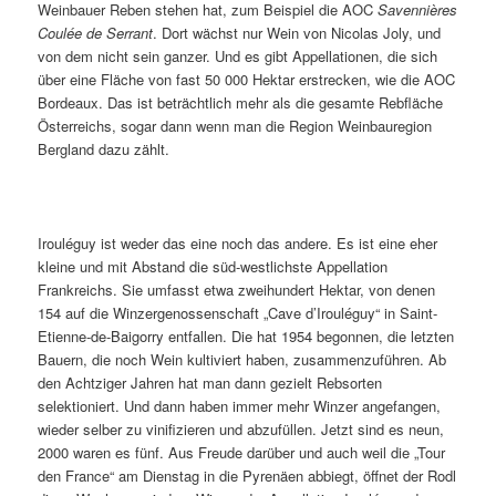
Weinbauer Reben stehen hat, zum Beispiel die AOC
Savennières
Coulée de Serrant
. Dort wächst nur Wein von Nicolas Joly, und
von dem nicht sein ganzer. Und es gibt Appellationen, die sich
über eine Fläche von fast 50 000 Hektar erstrecken, wie die AOC
Bordeaux. Das ist beträchtlich mehr als die gesamte Rebfläche
Österreichs, sogar dann wenn man die Region Weinbauregion
Bergland dazu zählt.
Irouléguy ist weder das eine noch das andere. Es ist eine eher
kleine und mit Abstand die süd-westlichste Appellation
Frankreichs. Sie umfasst etwa zweihundert Hektar, von denen
154 auf die Winzergenossenschaft „Cave d’Irouléguy“ in Saint-
Etienne-de-Baigorry entfallen. Die hat 1954 begonnen, die letzten
Bauern, die noch Wein kultiviert haben, zusammenzuführen. Ab
den Achtziger Jahren hat man dann gezielt Rebsorten
selektioniert. Und dann haben immer mehr Winzer angefangen,
wieder selber zu vinifizieren und abzufüllen. Jetzt sind es neun,
2000 waren es fünf. Aus Freude darüber und auch weil die „Tour
den France“ am Dienstag in die Pyrenäen abbiegt, öffnet der Rodl