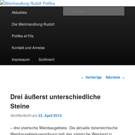
Hauptmenü
Such
Aktuelles
Zum Inhalt wechseln
Weinhandlung Rudolf Polifka
Die Weinhandlung Rudolf
Polifka et Fils
Kontakt und Anreise
Impressum
Sortiment
Artikelnavigation
←
Vorherige
Nächste
→
Drei äußerst unterschiedliche
Steine
Veröffentlicht am
22. April 2014
– drei steirische Weinbaugebiete. Die aktuelle österreichische
Weinbaugebietsverordnung teilt das steirische Weinland in