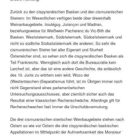
Zurück zu den cispyrenäischen Basken und den cismuranischen
Steirern: Im Wesentlichen verfügen beide über dreieinhalb
Weinanbaugebiete. Irouléguy, Juranςon und Madiran,
beziehungsweise für Weißwein Pacherenc du Vic-Bilh die
Basken. Weststeiermark, Südsteiermark, Südoststeiermark und
nicht so südliche Südoststeiermark die anderen. So sehr die
cismuranischen Steirer bei aller Eigenart und Sturheit
Österreicher sind, so sehen sich die cispyrenäischen Basken als
Teil Frankreichs. Wenngleich auch dort die Bureaucratie kein
Lercherl ist, aber das ist eine andere Geschichte, die anlässlich
des 10. Junis zu erörtern sein wird. Wozu der
(Westentaschen-)Separatismus führt, ist im Übrigen immer noch
nicht Gegenstand eines parlamentarischen
Untersuchungsausschusses, aber ziemlich sicher auch das
Resultat einer klassischen Rechenschwäche. Allerdings gilt für
Rechenschwachen fast immer die Unschuldsvermutung.
Die drei cismuranischen steirischen Weinbaugebiete stehen nach
Ostern so wie vor Ostern die drei cispyrenäischen baskischen
Appellationen im Mittelpunkt der Aufmerksamkeit des Monsieur