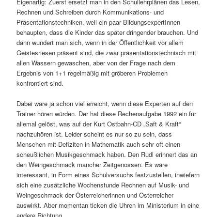
Eigenartig: Zuerst ersetzt man in den Schullehrplänen das Lesen,
Rechnen und Schreiben durch Kommunikations- und
Präsentationstechniken, weil ein paar BildungsexpertInnen
behaupten, dass die Kinder das später dringender brauchen. Und
dann wundert man sich, wenn in der Öffentlichkeit vor allem
Geistesriesen präsent sind, die zwar präsentationstechnisch mit
allen Wassern gewaschen, aber von der Frage nach dem
Ergebnis von 1+1 regelmäßig mit gröberen Problemen
konfrontiert sind.
Dabei wäre ja schon viel erreicht, wenn diese Experten auf den
Trainer hören würden. Der hat diese Rechenaufgabe 1992 ein für
allemal gelöst, was auf der Kurt Ostbahn-CD „Saft & Kraft“
nachzuhören ist. Leider scheint es nur so zu sein, dass
Menschen mit Defiziten in Mathematik auch sehr oft einen
scheußlichen Musikgeschmack haben. Den Rudl erinnert das an
den Weingeschmack mancher Zeitgenossen. Es wäre
interessant, in Form eines Schulversuchs festzustellen, inwiefern
sich eine zusätzliche Wochenstunde Rechnen auf Musik- und
Weingeschmack der Österreicherinnen und Österreicher
auswirkt. Aber momentan ticken die Uhren im Ministerium in eine
andere Richtung.