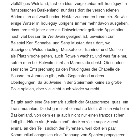
vielfältiges Weinland, fast ein bissl vergleichbar mit Irouléguy im
französischen Baskenland, nur dass dort die verschiedenen
Böden sich auf zweihundert Hektar zusammen tummeln. So wie
einige Winzer in Irouléguy übrigens immer mehr davon ausgehen,
dass ihre seit jeher eher als Rotweinterroir geltende Appellation
noch viel besser für Weißwein geeignet ist, beweisen zum
Beispiel Karl Schnabel und Sepp Muster, dass dort, wo
Sauvignon, Welschriesling, Muskateller, Traminer und Morillon
als Platzhirsche gelten, auch Rotwein wächst, und was für einer,
sofern man bei Rotwein nicht an Marmelade denkt. Ob es eine
steirische Entsprechung zu den Poudingues der Chapelle de
Rousse im Juranςon gibt, wäre Gegenstand anderer
Überlegungen, da Süßweine in der Steiermark keine so große
Rolle spielen, aber vielleicht auch wieder wurscht.
Es gibt auch eine Steiermark südlich der Staatsgrenze, quasi ein
Transmuranien. Die ist gar nicht einmal so klein, ähnlich wie beim
Baskenland, von dem es ja auch nicht nur einen französischen
Teil gibt. Hören sie „Baskenland“, denken viele sogar zuerst
einmal an den Teil südlich der Pyrenäen, weil dort ein paar
Kommunikationsgenies eine Trennung von Spanien propagieren.