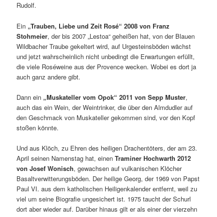
Rudolf.
Ein
„Trauben, Liebe und Zeit Rosé“ 2008 von Franz
Stohmeier
, der bis 2007 „Lestoa“ geheißen hat, von der Blauen
Wildbacher Traube gekeltert wird, auf Urgesteinsböden wächst
und jetzt wahrscheinlich nicht unbedingt die Erwartungen erfüllt,
die viele Roséweine aus der Provence wecken. Wobei es dort ja
auch ganz andere gibt.
Dann ein
„Muskateller vom Opok“ 2011 von Sepp Muster
,
auch das ein Wein, der Weintrinker, die über den Almdudler auf
den Geschmack von Muskateller gekommen sind, vor den Kopf
stoßen könnte.
Und aus Klöch, zu Ehren des heiligen Drachentöters, der am 23.
April seinen Namenstag hat, einen
Traminer Hochwarth 2012
von Josef Wonisch
, gewachsen auf vulkanischen Klöcher
Basaltverwitterungsböden. Der heilige Georg, der 1969 von Papst
Paul VI. aus dem katholischen Heiligenkalender entfernt, weil zu
viel um seine Biografie ungesichert ist. 1975 taucht der Schurl
dort aber wieder auf. Darüber hinaus gilt er als einer der vierzehn