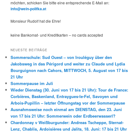
möchten, schicken Sie bitte eine entsprechende E-Mail an:
info@wein-polifka.at
Monsieur Rudolf hat die Ehre!
keine Bankomat- und Kreditkarten – no cards accepted
NEUESTE BEITRÄGE
Sommerschule: Sud Ouest – von Irouléguy über den
Jakobsweg in das Périgord und weiter zu Claude und Lydia
Bourguignon nach Cahors, MITTWOCH, 5. August von 17 bis
21 Uhr
Sommerpause im Juli
Wieder Dienstag (30. Juni von 17 bis 21 Uhr): Tour de France:
Corbières, Baskenland, Entraygues-le-Fel, Savoyen und
Arbois-Pupillin – letzter Öffnungstag vor der Sommerpause
Ausnahmsweise noch einmal am DIENSTAG, den 23. Juni
von 17 bis 21 Uhr: Sommerwein oder Erdbeerwasserl?
Chardonnay v Weißburgunder: Andreas Tscheppe, Sternat-
Lenz, Chablis, Ardoisières und Jalits, 18. Juni: 17 bis 21 Uhr