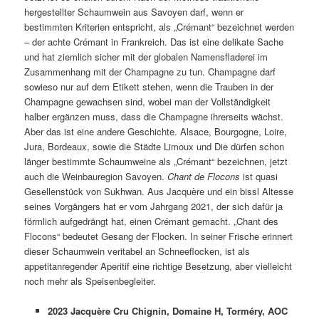
hergestellter Schaumwein aus Savoyen darf, wenn er
bestimmten Kriterien entspricht, als „Crémant“ bezeichnet werden
– der achte Crémant in Frankreich. Das ist eine delikate Sache
und hat ziemlich sicher mit der globalen Namensfladerei im
Zusammenhang mit der Champagne zu tun. Champagne darf
sowieso nur auf dem Etikett stehen, wenn die Trauben in der
Champagne gewachsen sind, wobei man der Vollständigkeit
halber ergänzen muss, dass die Champagne ihrerseits wächst.
Aber das ist eine andere Geschichte. Alsace, Bourgogne, Loire,
Jura, Bordeaux, sowie die Städte Limoux und Die dürfen schon
länger bestimmte Schaumweine als „Crémant“ bezeichnen, jetzt
auch die Weinbauregion Savoyen.
Chant de Flocons
ist quasi
Gesellenstück von Sukhwan. Aus Jacquère und ein bissl Altesse
seines Vorgängers hat er vom Jahrgang 2021, der sich dafür ja
förmlich aufgedrängt hat, einen Crémant gemacht. „Chant des
Flocons“ bedeutet Gesang der Flocken. In seiner Frische erinnert
dieser Schaumwein veritabel an Schneeflocken, ist als
appetitanregender Aperitif eine richtige Besetzung, aber vielleicht
noch mehr als Speisenbegleiter.
2023 Jacquère Cru Chignin, Domaine H, Torméry, AOC