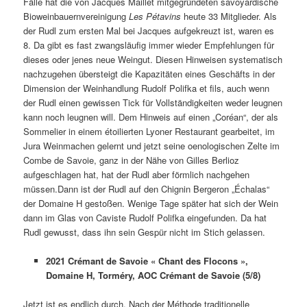
Fälle hat die von Jacques Maillet mitgegründeten savoyardische
Bioweinbauernvereinigung
Les Pétavins
heute 33 Mitglieder. Als
der Rudl zum ersten Mal bei Jacques aufgekreuzt ist, waren es
8. Da gibt es fast zwangsläufig immer wieder Empfehlungen für
dieses oder jenes neue Weingut. Diesen Hinweisen systematisch
nachzugehen übersteigt die Kapazitäten eines Geschäfts in der
Dimension der Weinhandlung Rudolf Polifka et fils, auch wenn
der Rudl einen gewissen Tick für Vollständigkeiten weder leugnen
kann noch leugnen will. Dem Hinweis auf einen „Coréan“, der als
Sommelier in einem étoilierten Lyoner Restaurant gearbeitet, im
Jura Weinmachen gelernt und jetzt seine oenologischen Zelte im
Combe de Savoie, ganz in der Nähe von Gilles Berlioz
aufgeschlagen hat, hat der Rudl aber förmlich nachgehen
müssen.Dann ist der Rudl auf den Chignin Bergeron „Échalas“
der Domaine H gestoßen. Wenige Tage später hat sich der Wein
dann im Glas von Caviste Rudolf Polifka eingefunden. Da hat
Rudl gewusst, dass ihn sein Gespür nicht im Stich gelassen.
2021 Crémant de Savoie « Chant des Flocons »,
Domaine H, Torméry, AOC Crémant de Savoie (5/8)
Jetzt ist es endlich durch. Nach der Méthode traditionelle