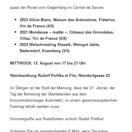
quasi der Rivale vom Gegenhang im Combe de Savoie
2023 Silice Blanc, Maison des Ardoisières, Fréterive,
Vin de France (4/6)
2021 Mondeuse « mattäi », Côteaux des Girondales,
Villaz, Vin de France (5/8)
2023 Welschriesling Klassik, Weingut Jalits,
Badersdorf, Eisenberg (3/5)
MITTWOCH, 13. August von 17 bis 21 Uhr
Weinhandlung Rudolf Polifka et Fils, Reindorfgasse 22
Im Übrigen ist der Rudl der Meinung, dass der 27. Jänner, der
Tag der Befreiung der Überlebenden aus dem
Konzentrationslager Auschwitz, zu einem gesamteuropäischen
Feiertag erklärt werden muss.
Sommergrüße aus Rudolfsheim schickt Rudolf Polifka!
Schicken Sie ein entsprechendes E-Mail, wenn Sie keine