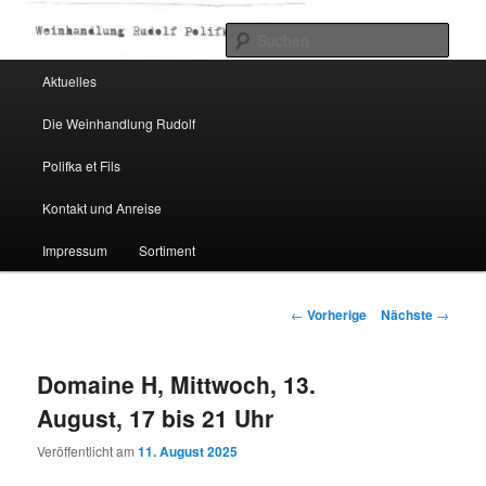
Such
Hauptmenü
Aktuelles
Zum Inhalt wechseln
Weinhandlung Rudolf Polifka
Die Weinhandlung Rudolf
Polifka et Fils
Kontakt und Anreise
Impressum
Sortiment
Artikelnavigation
←
Vorherige
Nächste
→
Domaine H, Mittwoch, 13.
August, 17 bis 21 Uhr
Veröffentlicht am
11. August 2025