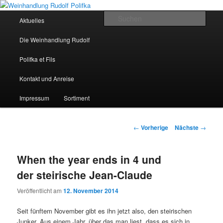
Hauptmenü
Such
Aktuelles
Zum Inhalt wechseln
Weinhandlung Rudolf Polifka
Die Weinhandlung Rudolf
Polifka et Fils
Kontakt und Anreise
Impressum
Sortiment
Artikelnavigation
←
Vorherige
Nächste
→
When the year ends in 4 und
der steirische Jean-Claude
Veröffentlicht am
12. November 2014
Seit fünftem November gibt es ihn jetzt also, den steirischen
Junker. Aus einem Jahr, über das man liest, dass es sich in