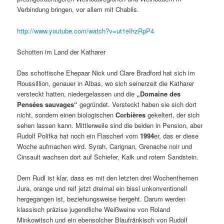
Verbindung bringen, vor allem mit Chablis.
http://www.youtube.com/watch?v=ut1eIhzRpP4
Schotten im Land der Katharer
Das schottische Ehepaar Nick und Clare Bradford hat sich im
Roussillion, genauer in Albas, wo sich seinerzeit die Katharer
versteckt hatten, niedergelassen und die
„Domaine des
Pensées sauvages“
gegründet. Versteckt haben sie sich dort
nicht, sondern einen biologischen
Corbières
gekeltert, der sich
sehen lassen kann. Mittlerweile sind die beiden in Pension, aber
Rudolf Polifka hat noch ein Flascherl vom
1994
er, das er diese
Woche aufmachen wird. Syrah, Carignan, Grenache noir und
Cinsault wachsen dort auf Schiefer, Kalk und rotem Sandstein.
Dem Rudl ist klar, dass es mit den letzten drei Wochenthemen
Jura, orange und reif jetzt dreimal ein bissl unkonventionell
hergegangen ist, beziehungsweise hergeht. Darum werden
klassisch präzise jugendliche Weißweine von Roland
Minkowitsch und ein ebensolcher Blaufränkisch von Rudolf