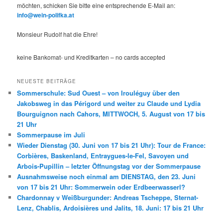
möchten, schicken Sie bitte eine entsprechende E-Mail an:
info@wein-polifka.at
Monsieur Rudolf hat die Ehre!
keine Bankomat- und Kreditkarten – no cards accepted
NEUESTE BEITRÄGE
Sommerschule: Sud Ouest – von Irouléguy über den
Jakobsweg in das Périgord und weiter zu Claude und Lydia
Bourguignon nach Cahors, MITTWOCH, 5. August von 17 bis
21 Uhr
Sommerpause im Juli
Wieder Dienstag (30. Juni von 17 bis 21 Uhr): Tour de France:
Corbières, Baskenland, Entraygues-le-Fel, Savoyen und
Arbois-Pupillin – letzter Öffnungstag vor der Sommerpause
Ausnahmsweise noch einmal am DIENSTAG, den 23. Juni
von 17 bis 21 Uhr: Sommerwein oder Erdbeerwasserl?
Chardonnay v Weißburgunder: Andreas Tscheppe, Sternat-
Lenz, Chablis, Ardoisières und Jalits, 18. Juni: 17 bis 21 Uhr