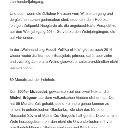
Jahrhundertjahrgang.
Und auch wenn die üblichen Phrasen vom Winzerjahrgang und
dergleichen schon gedroschen sind, erscheint dem Rudl zum
jetzigen Zeitpunkt Neugierde als die angebrachteste Perspektive
auf den Weinjahrgang 2014. So viel zu den Weinjahrgängen, die
auf vier enden.
In der „Weinhandlung Rudolf Polifka et Fils“ gibt es auch 2014
wieder weder Junker noch Beaujolais primeur, dafür aber zehn
und zwanzig Jahre alte Weine glasweise, selbstverständlich nicht
ausschließlich:
89 Monate auf der Feinhefe
Den
2004er Muscadet
, gewachsen auf den zwei Hektar, die
Michel Brégeon
auf dem vulkanischen Gabbro stehen hat. Der
hat 89 Monate Zeit gehabt, seine Feinhefe genau kennen zu
lernen, in unterirdischen Glastanks, wie sich das für einen
Muscadet Sèvre-et-Maine Cru Gorgeois halt gehört. Dabei ist ein
Wein herausgekommen, den nicht die Unversiertesten mit viel
prestigeträchtigeren Weinbauregionen und Weinbauern in