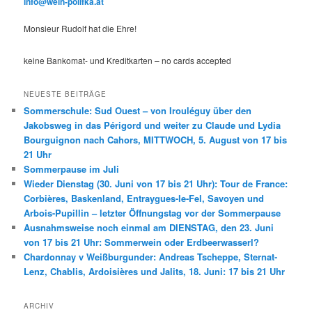
info@wein-polifka.at
Monsieur Rudolf hat die Ehre!
keine Bankomat- und Kreditkarten – no cards accepted
NEUESTE BEITRÄGE
Sommerschule: Sud Ouest – von Irouléguy über den
Jakobsweg in das Périgord und weiter zu Claude und Lydia
Bourguignon nach Cahors, MITTWOCH, 5. August von 17 bis
21 Uhr
Sommerpause im Juli
Wieder Dienstag (30. Juni von 17 bis 21 Uhr): Tour de France:
Corbières, Baskenland, Entraygues-le-Fel, Savoyen und
Arbois-Pupillin – letzter Öffnungstag vor der Sommerpause
Ausnahmsweise noch einmal am DIENSTAG, den 23. Juni
von 17 bis 21 Uhr: Sommerwein oder Erdbeerwasserl?
Chardonnay v Weißburgunder: Andreas Tscheppe, Sternat-
Lenz, Chablis, Ardoisières und Jalits, 18. Juni: 17 bis 21 Uhr
ARCHIV