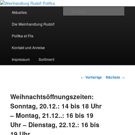
Hauptmenü
Such
Aktuelles
Zum Inhalt wechseln
Weinhandlung Rudolf Polifka
Die Weinhandlung Rudolf
Polifka et Fils
Kontakt und Anreise
Impressum
Sortiment
Artikelnavigation
←
Vorherige
Nächste
→
Weihnachtsöffnungszeiten:
Sonntag, 20.12.: 14 bis 18 Uhr
– Montag, 21.12..: 16 bis 19
Uhr – Dienstag, 22.12.: 16 bis
19 Uhr