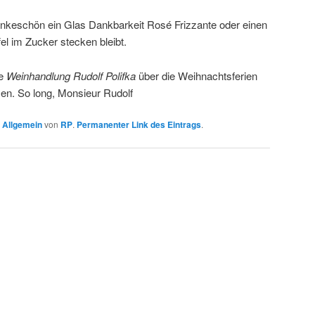
ankeschön ein Glas Dankbarkeit Rosé Frizzante oder einen
el im Zucker stecken bleibt.
ie
Weinhandlung Rudolf Polifka
über die Weihnachtsferien
sen. So long, Monsieur Rudolf
n
Allgemein
von
RP
.
Permanenter Link des Eintrags
.