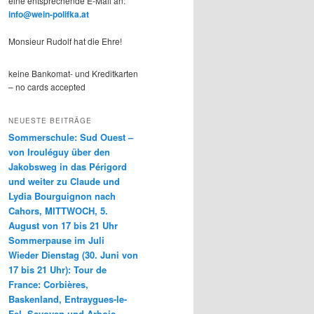
eine entsprechende E-Mail an:
info@wein-polifka.at
Monsieur Rudolf hat die Ehre!
keine Bankomat- und Kreditkarten
– no cards accepted
NEUESTE BEITRÄGE
Sommerschule: Sud Ouest –
von Irouléguy über den
Jakobsweg in das Périgord
und weiter zu Claude und
Lydia Bourguignon nach
Cahors, MITTWOCH, 5.
August von 17 bis 21 Uhr
Sommerpause im Juli
Wieder Dienstag (30. Juni von
17 bis 21 Uhr): Tour de
France: Corbières,
Baskenland, Entraygues-le-
Fel, Savoyen und Arbois-