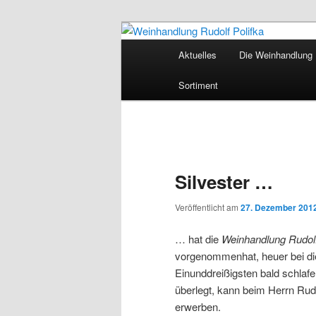
Hauptmenü
Aktuelles
Die Weinhandlung R
Zum Inhalt wechseln
Weinhandlung 
Sortiment
Silvester …
Veröffentlicht am
27. Dezember 201
… hat die
Weinhandlung Rudolf
vorgenommenhat, heuer bei di
Einunddreißigsten bald schlaf
überlegt, kann beim Herrn Rud
erwerben.