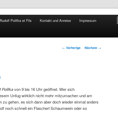
udolf Polifka et Fils
Kontakt und Anreise
Impressum
Rudolf Polifka
Artikelnavigation
←
Vorherige
Nächste
→
2
 Polifka
von 9 bis 16 Uhr geöffnet. Wer sich
esem Unfug wirklich nicht mehr mitzumachen und am
en zu gehen, es sich dann aber doch wieder einmal anders
olf noch schnell ein Flascherl Schaumwein oder so