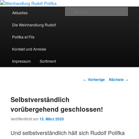
Hauptmenü
Such
Aktuelles
Zum Inhalt wechseln
Weinhandlung Rudolf Polifka
Die Weinhandlung Rudolf
Polifka et Fils
Kontakt und Anreise
Impressum
Sortiment
Artikelnavigation
←
Vorherige
Nächste
→
Selbstverständlich
vorübergehend geschlossen!
Veröffentlicht am
15. März 2020
Und selbstverständlich
hält sich Rudolf Polifka