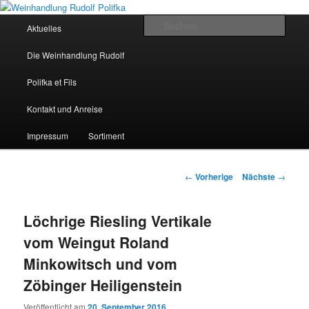
Hauptmenü
Such
Aktuelles
Zum Inhalt wechseln
Weinhandlung Rudolf Polifka
Die Weinhandlung Rudolf
Polifka et Fils
Kontakt und Anreise
Impressum
Sortiment
Artikelnavigation
←
Vorherige
Nächste
→
Löchrige Riesling Vertikale
vom Weingut Roland
Minkowitsch und vom
Zöbinger Heiligenstein
Veröffentlicht am
20. September 2016