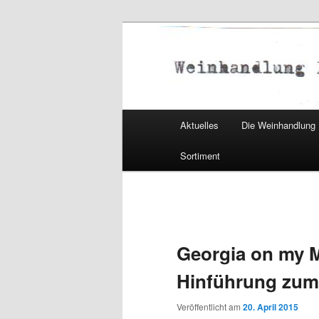
Weinhandlung 
Hauptmenü
Aktuelles
Die Weinhandlung R
Zum Inhalt wechseln
Sortiment
Georgia on my M
Hinführung zu
Veröffentlicht am
20. April 2015