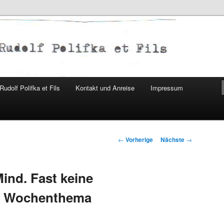
Rudolf Polifka
udolf Polifka et Fils
Kontakt und Anreise
Impressum
Artikelnavigation
←
Vorherige
Nächste
→
ind. Fast keine
m Wochenthema