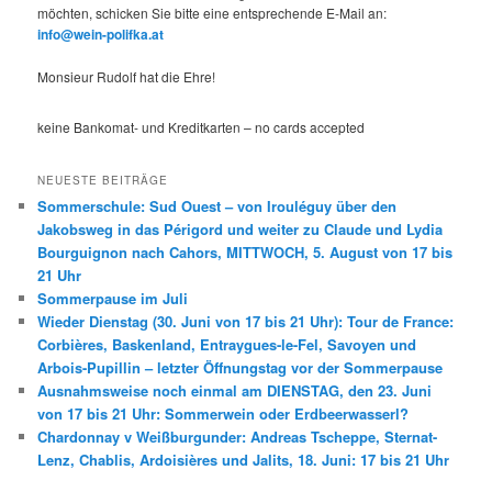
möchten, schicken Sie bitte eine entsprechende E-Mail an:
info@wein-polifka.at
Monsieur Rudolf hat die Ehre!
keine Bankomat- und Kreditkarten – no cards accepted
NEUESTE BEITRÄGE
Sommerschule: Sud Ouest – von Irouléguy über den
Jakobsweg in das Périgord und weiter zu Claude und Lydia
Bourguignon nach Cahors, MITTWOCH, 5. August von 17 bis
21 Uhr
Sommerpause im Juli
Wieder Dienstag (30. Juni von 17 bis 21 Uhr): Tour de France:
Corbières, Baskenland, Entraygues-le-Fel, Savoyen und
Arbois-Pupillin – letzter Öffnungstag vor der Sommerpause
Ausnahmsweise noch einmal am DIENSTAG, den 23. Juni
von 17 bis 21 Uhr: Sommerwein oder Erdbeerwasserl?
Chardonnay v Weißburgunder: Andreas Tscheppe, Sternat-
Lenz, Chablis, Ardoisières und Jalits, 18. Juni: 17 bis 21 Uhr