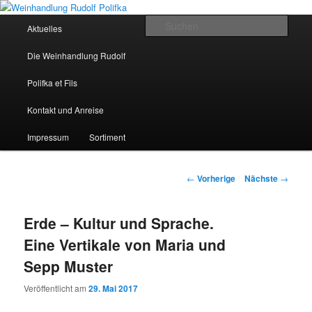
Hauptmenü
Such
Aktuelles
Zum Inhalt wechseln
Weinhandlung Rudolf Polifka
Die Weinhandlung Rudolf
Polifka et Fils
Kontakt und Anreise
Impressum
Sortiment
Artikelnavigation
←
Vorherige
Nächste
→
Erde – Kultur und Sprache.
Eine Vertikale von Maria und
Sepp Muster
Veröffentlicht am
29. Mai 2017