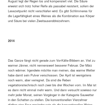
August legt der Regen los und kompensiert viel. Die Säure
erweist sich trotz hoher Reife als passabel resistent, sofern der
Lesezeitpunkt nicht verschlafen wird. Es gibt Schlimmeres für
die Lagerfähigkeit eines Weines als die Kombination aus Körper
und Säure bei vielen Zweitausenddreizehnern.
2014
Das Ganze fängt nicht gerade zum Vor-Kälte-Bibbern an. Viel zu
warmer Jänner, nicht nennenswert besserer Februar. Der März
noch wärmer. Irgendwie möchte man meinen, das warme Wetter
habe damit sein Pulver verschossen. Der April ist wenigstens
noch warm, aber verregnet. Da sind die Reben
vegetationstechnisch noch zwei bis drei Wochen vorn. Im Mai ist
es dann nicht einmal mehr warm. Und dann versucht sowieso nur
mehr jeder Monat, seinen Vorgänger in der Kategorie Sauwetter
in den Schatten zu stellen. Die konventionellen Vierzehner
dürften eine Spur gesünder sein als die konventionellen Weine