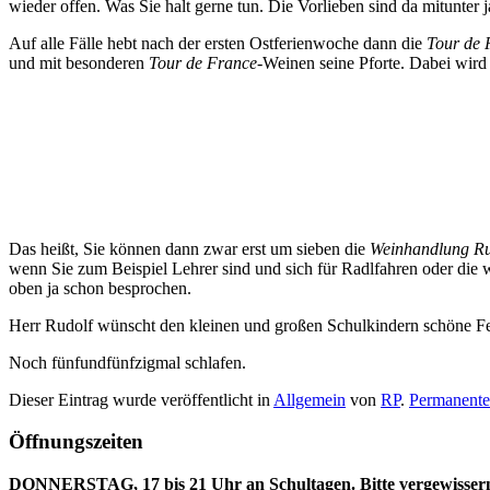
wieder offen. Was Sie halt gerne tun. Die Vorlieben sind da mitunter 
Auf alle Fälle hebt nach der ersten Ostferienwoche dann die
Tour de 
und mit besonderen
Tour de France
-Weinen seine Pforte. Dabei wird 
Das heißt, Sie können dann zwar erst um sieben die
Weinhandlung Rud
wenn Sie zum Beispiel Lehrer sind und sich für Radlfahren oder die w
oben ja schon besprochen.
Herr Rudolf wünscht den kleinen und großen Schulkindern schöne Feri
Noch fünfundfünfzigmal schlafen.
Dieser Eintrag wurde veröffentlicht in
Allgemein
von
RP
.
Permanenter
Öffnungszeiten
DONNERSTAG, 17 bis 21 Uhr an Schultagen. Bitte vergewissern Si