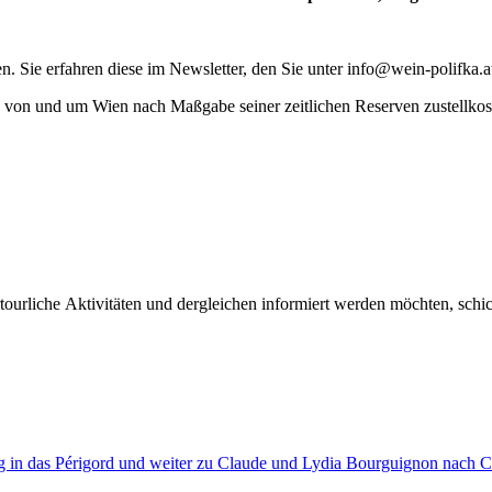
. Sie erfahren diese im Newsletter, den Sie unter info@wein-polifka.a
lb von und um Wien nach Maßgabe seiner zeitlichen Reserven zustellkos
liche Aktivitäten und dergleichen informiert werden möchten, schick
g in das Périgord und weiter zu Claude und Lydia Bourguignon nach