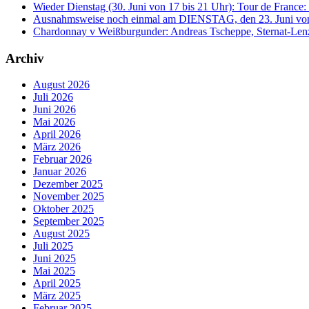
Wieder Dienstag (30. Juni von 17 bis 21 Uhr): Tour de France:
Ausnahmsweise noch einmal am DIENSTAG, den 23. Juni von 
Chardonnay v Weißburgunder: Andreas Tscheppe, Sternat-Lenz, C
Archiv
August 2026
Juli 2026
Juni 2026
Mai 2026
April 2026
März 2026
Februar 2026
Januar 2026
Dezember 2025
November 2025
Oktober 2025
September 2025
August 2025
Juli 2025
Juni 2025
Mai 2025
April 2025
März 2025
Februar 2025