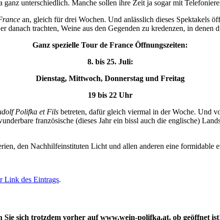
ja ganz unterschiedlich. Manche sollen ihre Zeit ja sogar mit Telefonie
France
an, gleich für drei Wochen. Und anlässlich dieses Spektakels ö
er danach trachten, Weine aus den Gegenden zu kredenzen, in denen die
Ganz spezielle Tour de France Öffnungszeiten:
8. bis 25. Juli:
Dienstag, Mittwoch, Donnerstag und Freitag
19 bis 22 Uhr
olf Polifka et Fils
betreten, dafür gleich viermal in der Woche. Und v
underbare französische (dieses Jahr ein bissl auch die englische) Land
en, den Nachhilfeinstituten Licht und allen anderen eine formidable e
 Link des Eintrags
.
e sich trotzdem vorher auf www.wein-polifka.at, ob geöffnet ist