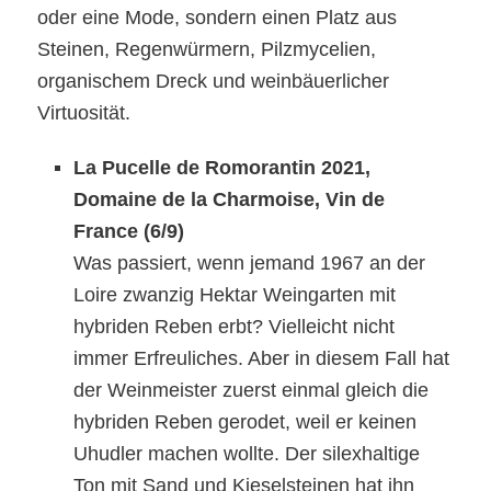
oder eine Mode, sondern einen Platz aus
Steinen, Regenwürmern, Pilzmycelien,
organischem Dreck und weinbäuerlicher
Virtuosität.
La Pucelle de Romorantin 20
21
,
Domaine de la Charmoise, Vin de
France
(6/
9
)
Was passiert, wenn jemand 1967 an der
Loire zwanzig Hektar Weingarten mit
hybriden Reben erbt? Vielleicht nicht
immer Erfreuliches.
Aber i
n diesem Fall
hat
der Weinmeister zuerst einmal gleich die
hybriden
Reben gerodet,
weil
er
keinen
Uhudler machen wollte
. Der silexhaltige
Ton mit Sand und Kieselsteinen
hat
ihn