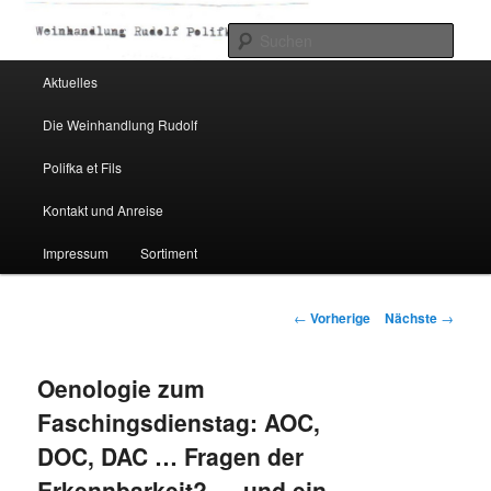
Such
Hauptmenü
Aktuelles
Zum Inhalt wechseln
Weinhandlung Rudolf Polifka
Die Weinhandlung Rudolf
Polifka et Fils
Kontakt und Anreise
Impressum
Sortiment
Artikelnavigation
←
Vorherige
Nächste
→
Oenologie zum
Faschingsdienstag: AOC,
DOC, DAC … Fragen der
Erkennbarkeit? … und ein