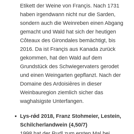
Etikett der Weine von Fran
ç
is. Nach 1731
haben irgendwann nicht nur die Sard
en
,
sondern auch die Weinreben einen Abgang
gemacht und Wald hat sich der heutigen
Côteaux des Girondales bemächtigt, bis
2016. Da ist Fran
ç
is aus Kanada zurück
gekommen, hat den Wald auf dem
Grundstück des Schwiegervaters gerodet
und einen Weingarten gepflanzt. Nach der
Domaine des Ardoisières in dieser
Weinbauregion ziemlich sicher das
waghalsigste Unterfangen
.
Lys-r
ǿ
d 2018, Franz Stohmeier, Lestein,
Schilcherland
wein
(
4,50/7)
1998 hat der Rudl zum ersten Mal bei