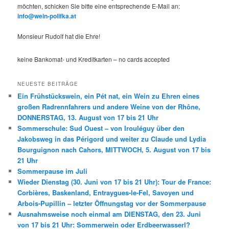
möchten, schicken Sie bitte eine entsprechende E-Mail an:
info@wein-polifka.at
Monsieur Rudolf hat die Ehre!
keine Bankomat- und Kreditkarten – no cards accepted
NEUESTE BEITRÄGE
Ein Frühstückswein, ein Pét nat, ein Wein zu Ehren eines
großen Radrennfahrers und andere Weine von der Rhône,
DONNERSTAG, 13. August von 17 bis 21 Uhr
Sommerschule: Sud Ouest – von Irouléguy über den
Jakobsweg in das Périgord und weiter zu Claude und Lydia
Bourguignon nach Cahors, MITTWOCH, 5. August von 17 bis
21 Uhr
Sommerpause im Juli
Wieder Dienstag (30. Juni von 17 bis 21 Uhr): Tour de France:
Corbières, Baskenland, Entraygues-le-Fel, Savoyen und
Arbois-Pupillin – letzter Öffnungstag vor der Sommerpause
Ausnahmsweise noch einmal am DIENSTAG, den 23. Juni
von 17 bis 21 Uhr: Sommerwein oder Erdbeerwasserl?